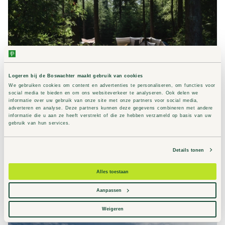
Logeren bij de Boswachter maakt gebruik van cookies
We gebruiken cookies om content en advertenties te personaliseren, om functies voor
social media te bieden en om ons websiteverkeer te analyseren. Ook delen we
informatie over uw gebruik van onze site met onze partners voor social media,
adverteren en analyse. Deze partners kunnen deze gegevens combineren met andere
Borger
informatie die u aan ze heeft verstrekt of die ze hebben verzameld op basis van uw
gebruik van hun services.
Borger, Drenthe
Modern sanitair en vuurhut
Details tonen
Klein Canada in Drenthe
Boomkroonpad op 5 min.
Alles toestaan
Aanpassen
Naar Borger
Weigeren