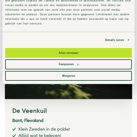
We gebruiken cookies om content en advertenties te personaliseren, om functies voor
Vlakbij NP De Hoge Veluwe
social media te bieden en om ons websiteverkeer te analyseren. Ook delen we
informatie over uw gebruik van onze site met onze partners voor social media,
adverteren en analyse. Deze partners kunnen deze gegevens combineren met andere
informatie die u aan ze heeft verstrekt of die ze hebben verzameld op basis van uw
Naar Drie
gebruik van hun services.
Details tonen
Alles toestaan
Aanpassen
Weigeren
De Veenkuil
Bant, Flevoland
Klein Zweden in de polder
Altijd wat te beleven!