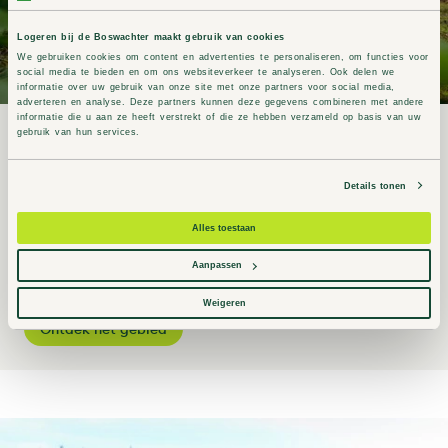
Logeren bij de Boswachter maakt gebruik van cookies
We gebruiken cookies om content en advertenties te personaliseren, om functies voor
social media te bieden en om ons websiteverkeer te analyseren. Ook delen we
informatie over uw gebruik van onze site met onze partners voor social media,
adverteren en analyse. Deze partners kunnen deze gegevens combineren met andere
informatie die u aan ze heeft verstrekt of die ze hebben verzameld op basis van uw
gebruik van hun services.
Natuurgebied Drents-Friese Wold
Er zijn nog maar weinig plaatsen in Nederland waar je zo’n
Details tonen
groot aaneengesloten natuurgebied vindt als in het Drents-
Friese Wold. Een ideaal gebied voor natuur- en rustzoekers.
Alles toestaan
Lees hier alles over het gebied, de toegankelijkheid en
Aanpassen
activiteiten.
Weigeren
Ontdek het gebied