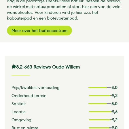
dag in de prachtige Drents-Friese natuur. Bezoek de horeca,
de winkel met natuurproducten of start hier een van de vele
wandelroutes. Voor kinderen vind je hier o.a. het
kabouterpad en een blotevoetenpad.
Meer over het buitencentrum
8,2
-
663 Reviews Oude Willem
Prijs/kwaliteit-verhouding
8,0
Onderhoud terrein
9,2
Sanitair
8,0
Locatie
9,6
Omgeving
9,2
Rust en ruimte
9,0