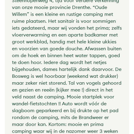
Steenhopenweg 4, tijd voor verdere verkenning
van onze mooie provincie Drenthe. “Oude
Willem” is een kleine en rustige camping met
ruime plaatsen. Het sanitair is voor sommigen
iets gedateerd, maar wij vonden het prima; zelfs
vloerverwarming en een aparte badkamer met
groot werkblad, handig met hele kleine ukkies
en voorzien van goede douche. Afwassen buiten
om de hoek en binnen heet water tappen, goed
te doen hoor. Iedere dag wordt het netjes
bijgehouden, dames hartelijk dank daarvoor. De
Bosweg is wel hoorbaar (weekend wat drukker)
maar zeker niet storend. Tal van vogels gehoord
en gezien en reeën (kijker mee !) direct in het
veld naast de camping. Mooie startplek voor
wandel-fietstochten !! Auto wordt vóór de
slagboom geparkeerd en bij drukte op het pad
rondom de camping, mits de Brandweer er
maar door kan. Kortom: mooie en prima
camping waar wij in de nazomer weer 3 weken