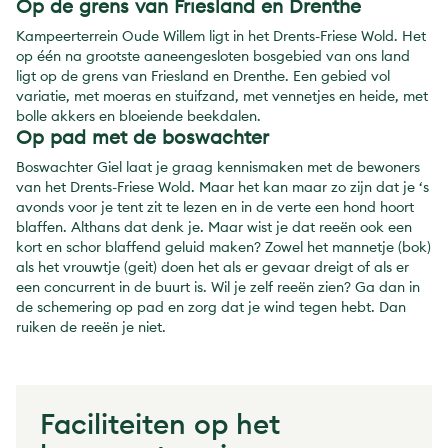
Op de grens van Friesland en Drenthe
Kampeerterrein Oude Willem ligt in het Drents-Friese Wold. Het
op één na grootste aaneengesloten bosgebied van ons land
ligt op de grens van Friesland en Drenthe. Een gebied vol
variatie, met moeras en stuifzand, met vennetjes en heide, met
bolle akkers en bloeiende beekdalen.
Op pad met de boswachter
Boswachter Giel laat je graag kennismaken met de bewoners
van het Drents-Friese Wold. Maar het kan maar zo zijn dat je ‘s
avonds voor je tent zit te lezen en in de verte een hond hoort
blaffen. Althans dat denk je. Maar wist je dat reeën ook een
kort en schor blaffend geluid maken? Zowel het mannetje (bok)
als het vrouwtje (geit) doen het als er gevaar dreigt of als er
een concurrent in de buurt is. Wil je zelf reeën zien? Ga dan in
de schemering op pad en zorg dat je wind tegen hebt. Dan
ruiken de reeën je niet.
Faciliteiten op het