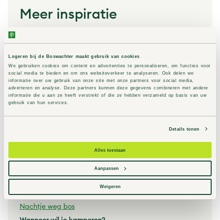
Meer inspiratie
Waar wil je kamperen?
Kamperen in Drenthe
Logeren bij de Boswachter maakt gebruik van cookies
Kamperen in Flevoland
We gebruiken cookies om content en advertenties te personaliseren, om functies voor
Kamperen in Friesland
social media te bieden en om ons websiteverkeer te analyseren. Ook delen we
Kamperen in Gelderland
informatie over uw gebruik van onze site met onze partners voor social media,
adverteren en analyse. Deze partners kunnen deze gegevens combineren met andere
Verblijf in de natuur
informatie die u aan ze heeft verstrekt of die ze hebben verzameld op basis van uw
gebruik van hun services.
Slapen in de natuur
Hoe wil je kamperen?
Details tonen
Op pad met de
camper
Kamperen met hond
Alles toestaan
Overnachten in de natuur
Rustiek kamperen
Aanpassen
Kamperen nabij het water
Weigeren
Alleen kamperen
Nachtje weg bos