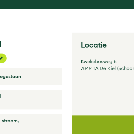
l
Locatie
Kwekebosweg 5
7849 TA De Kiel (Schoo
oegestaan
d
n stroom,