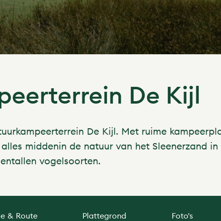
erterrein De Kijl
atuurkampeerterrein De Kijl. Met ruime kampeerpl
t alles middenin de natuur van het Sleenerzand in 
ientallen vogelsoorten.
ie & Route
Plattegrond
Foto's