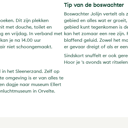
Tip van de boswachter
Boswachter Jolijn vertelt als
boeken. Dit zijn plekken
gebied en alles wat er groeit, 
nit met douche, toilet en
gebied kunt tegenkomen is de
 en vrijdag. In verband met
kan het zomaar een ree zijn.
kan je na 14.00 uur
blaffend geluid. Zowel het man
itair niet schoongemaakt.
er gevaar dreigt of als er een
Sindskort snuffelt er ook ger
Hoor je 's avonds wat ritselen
in het Sleenerzand. Zelf op
te omgeving is er van alles te
en dagje naar museum Ellert
enluchtmuseum in Orvelte.