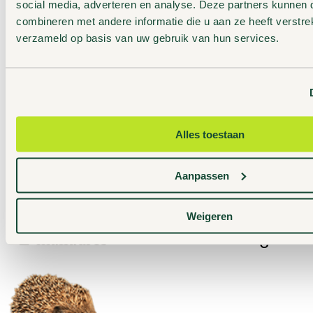
social media, adverteren en analyse. Deze partners kunnen
combineren met andere informatie die u aan ze heeft verstre
Lopers van het Pieterpad kunnen tussen etappe 5 en 6 kamperen 
verzameld op basis van uw gebruik van hun services.
trekkersveld van natuurkampeerterrein
De Dennen
. Ook
Borger
l
halverwege etappe 5 en
De Kijl
langs etappe 6. Op het trekkersv
van kampeerterrein
Groesbeek
kan je terecht aan het einde van e
17 en begin etappe 18. En
Cokse Heide
wordt gepasseerd tijden
etappe 19.
Alles toestaan
Aanpassen
Meld je aan voor onze nieuwsbrief:
Weigeren