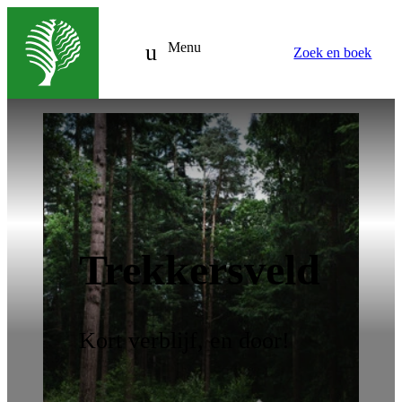
Menu
Zoek en boek
Trekkersveld
Kort verblijf, en door!