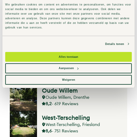
We gebruiken cookies om content en advertenties te personaliseren, om functies voor
Lies
social media te bieden en om ons websiteverkeer te analyseren. Ook delen we
informatie over uw gebruik van onze site met onze partners voor social media,
Lies-Terschelling, Friesland
adverteren en analyse. Deze partners kunnen deze gegevens combineren met andere
8,4
- 179 Reviews
informatie die u aan ze heeft verstrekt of die ze hebben verzameld op basis van uw
gebruik van hun services.
Middelpôlle
Nes-Ameland, Friesland
Details tonen
8,8
- 559 Reviews
Alles toestaan
Nieuw Soerel
Aanpassen
Nunspeet, Gelderland
8,2
- 993 Reviews
Weigeren
Oude Willem
Oude Willem, Drenthe
8,2
- 619 Reviews
West-Terschelling
West-Terschelling, Friesland
8,6
- 751 Reviews