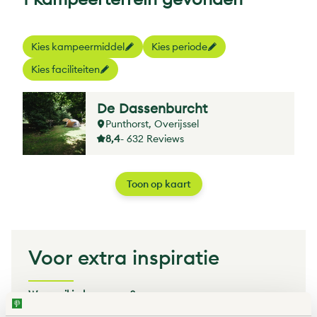
Kies kampeermiddel
Kies periode
Kies faciliteiten
De Dassenburcht
Punthorst, Overijssel
8,4
- 632 Reviews
Toon op kaart
Voor extra inspiratie
Waar wil je kamperen?
Kamperen in Zeeland