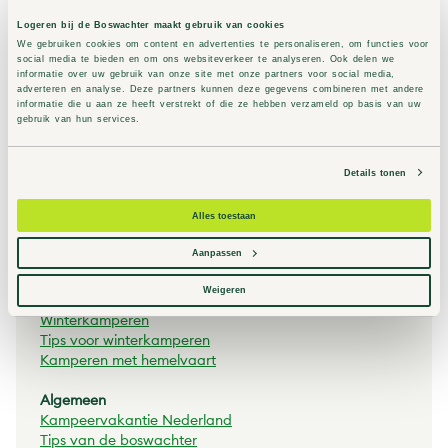
Kamperen in Nederland
Kamperen op de Wadden
Logeren bij de Boswachter maakt gebruik van cookies
Kamperen op de Veluwe
We gebruiken cookies om content en advertenties te personaliseren, om functies voor
social media te bieden en om ons websiteverkeer te analyseren. Ook delen we
Nachtje weg in de natuur
informatie over uw gebruik van onze site met onze partners voor social media,
adverteren en analyse. Deze partners kunnen deze gegevens combineren met andere
informatie die u aan ze heeft verstrekt of die ze hebben verzameld op basis van uw
Hoe wil je kamperen?
gebruik van hun services.
Kamperen met hond
Rustiek kamperen
Slapen in het bos
Details tonen
Camping in het bos
Alles toestaan
Slapen in de natuur
Overnachten in het bos
Aanpassen
Wanneer wil je kamperen?
Weigeren
Kamperen in de herfst
Winterkamperen
Tips voor winterkamperen
Kamperen met hemelvaart
Algemeen
Kampeervakantie Nederland
Tips van de boswachter