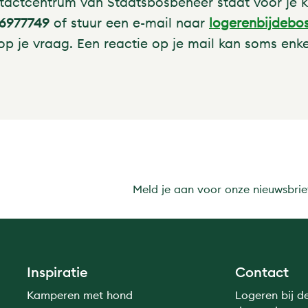
ontactcentrum van Staatsbosbeheer staat voor je 
-6977749
of stuur een e-mail naar
logerenbijdebo
 op je vraag. Een reactie op je mail kan soms enk
Meld je aan voor onze nieuwsbrie
Inspiratie
Contact
Kamperen met hond
Logeren bij d