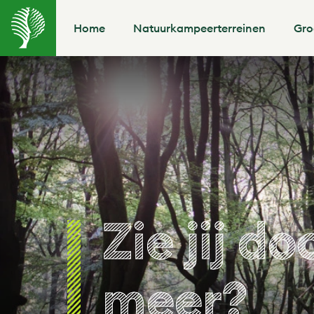
Home
Natuurkampeerterreinen
Gro
Zie jij d
meer?