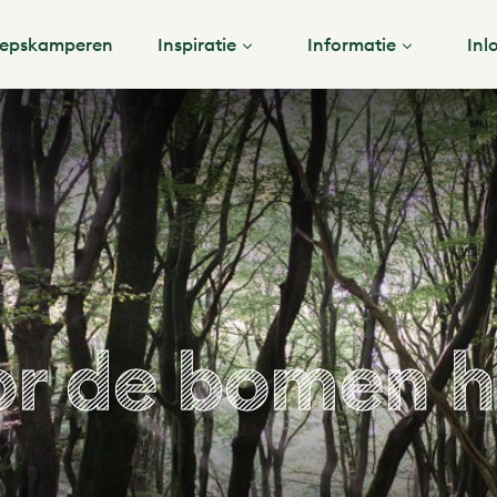
epskamperen
Inspiratie
Informatie
Inl
oor de bomen h