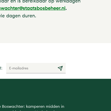
klaar en is bereikbaar op werkdagen
swachter@staatsbosbeheer.nl
.
ele dagen duren.
f:
e Boswachter: kamperen midden in