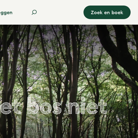
oggen
Zoek en boek
et bos niet