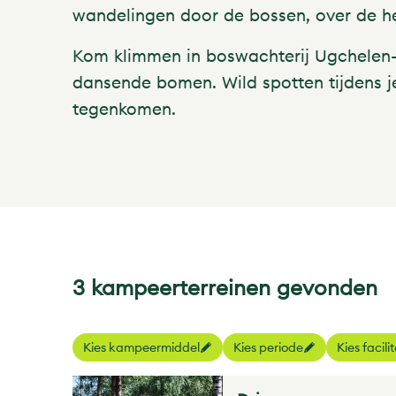
wandelingen door de bossen, over de he
Kom klimmen in boswachterij Ugchelen-H
dansende bomen. Wild spotten tijdens j
tegenkomen.
3 kampeerterreinen gevonden
Kies kampeermiddel
Kies periode
Kies facili