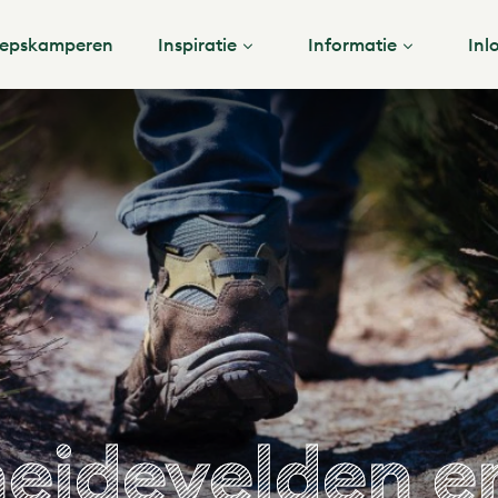
epskamperen
Inspiratie
Informatie
Inl
heidevelden e