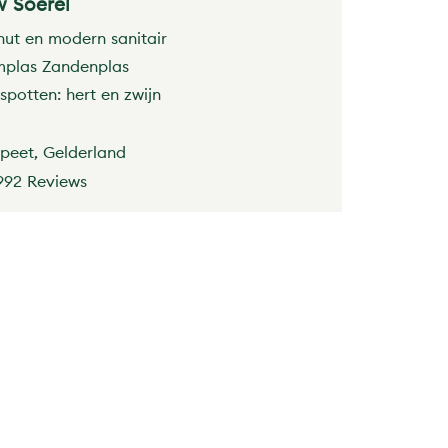
 Soerel
hut en modern sanitair
plas Zandenplas
spotten: hert en zwijn
peet, Gelderland
992 Reviews