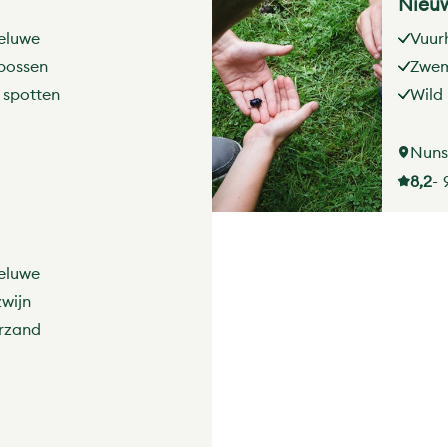
Nieuw
eluwe
Vuur
bossen
Zwem
 spotten
Wild 
Nuns
8,2
- 
eluwe
zwijn
erzand