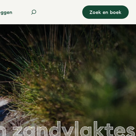
oggen
Zoek en boek
n zandvlaktes