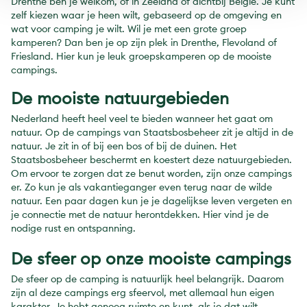
Drenthe ben je welkom, of in Zeeland of dichtbij België. Je kunt
zelf kiezen waar je heen wilt, gebaseerd op de omgeving en
wat voor camping je wilt. Wil je met een grote groep
kamperen? Dan ben je op zijn plek in Drenthe, Flevoland of
Friesland. Hier kun je leuk groepskamperen op de mooiste
campings.
De mooiste natuurgebieden
Nederland heeft heel veel te bieden wanneer het gaat om
natuur. Op de campings van Staatsbosbeheer zit je altijd in de
natuur. Je zit in of bij een bos of bij de duinen. Het
Staatsbosbeheer beschermt en koestert deze natuurgebieden.
Om ervoor te zorgen dat ze benut worden, zijn onze campings
er. Zo kun je als vakantieganger even terug naar de wilde
natuur. Een paar dagen kun je je dagelijkse leven vergeten en
je connectie met de natuur herontdekken. Hier vind je de
nodige rust en ontspanning.
De sfeer op onze mooiste campings
De sfeer op de camping is natuurlijk heel belangrijk. Daarom
zijn al deze campings erg sfeervol, met allemaal hun eigen
karakter. Je hebt genoeg ruimte en kunt, als je dat wilt,