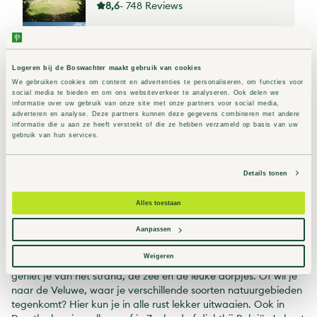
8,6
- 748 Reviews
Zanderdennen
Kootwijk, Gelderland
8,4
- 1225 Reviews
Logeren bij de Boswachter maakt gebruik van cookies
We gebruiken cookies om content en advertenties te personaliseren, om functies voor
social media te bieden en om ons websiteverkeer te analyseren. Ook delen we
informatie over uw gebruik van onze site met onze partners voor social media,
Toon op kaart
adverteren en analyse. Deze partners kunnen deze gegevens combineren met andere
informatie die u aan ze heeft verstrekt of die ze hebben verzameld op basis van uw
gebruik van hun services.
De mooiste camping vind je bij
Details tonen
Staatsbosbeheer
Alles toestaan
De mooiste campings: waar ga jij op
Aanpassen
vakantie?
Weigeren
Wil je naar de Wadden, zoals Terschelling of Ameland? Hier
geniet je van het strand, de zee en de leuke dorpjes. Of wil je
naar de Veluwe, waar je verschillende soorten natuurgebieden
tegenkomt? Hier kun je in alle rust lekker uitwaaien. Ook in