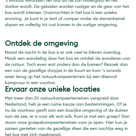
's Avonds verandert het bos als de zon ondergaat en het
donker wordt. De geluiden worden rustiger en de geur van het
bos wordt intenser. Overnachten in het bos is een unieke
ervaring. Je kunt in je tent of camper onder de sterrenhemel
slapen en volledig tot rust komen in de rustige omgeving.
Ontdek de omgeving
Naast de nacht in de bos is er ook veel te bleven overdag.
Maak een wandeling door het bos en ontdek de wonderen van
de natuur. Toch even wat anders dan de bomen? Bezoek dan
een van de gezellige dorpjes in de buurt en kom ’s avonds
weer terug op het natuurkampeerterrein bij een sfeervol
kampvuur in een vuurhut.
Ervaar onze unieke locaties
Met meer dan 20 natuurkampeerterreinen verspreid door
Nederland, heb je een ruime keuze aan bestemmingen. Of je
nu de voorkeur geeft aan een bosrijke omgeving of de duinen
aan de zee, er is voor elk wat wils. Kom je met een groep? Dan
staan onze groepskampeerterreinen voor je open. Hier kun je
samen genieten van de gezellige sfeer die een nachtje weg in
het bos met zich meebrengt.