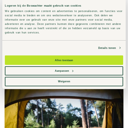
Logeren bij de Boswachter maakt gebruik van cookies
We gebruiken cookies om content en advertenties te personaliseren, om functies voor
social media te bieden en om ons websiteverkeer te analyseren. Ook delen we
informatie over uw gebruik van onze site met onze partners voor social media,
adverteren en analyse. Deze partners kunnen deze gegevens combineren met andere
De Dasselaar
informatie die u aan ze heeft verstrekt of die ze hebben verzameld op basis van uw
gebruik van hun services.
Zeewolde, Flevoland
Ontdek de nieuwe wildernis
Details tonen
Nabij natuurlijk zwemwater
Vlakbij de Oostvaardersplassen
Alles toestaan
Naar De Dasselaar
Aanpassen
Weigeren