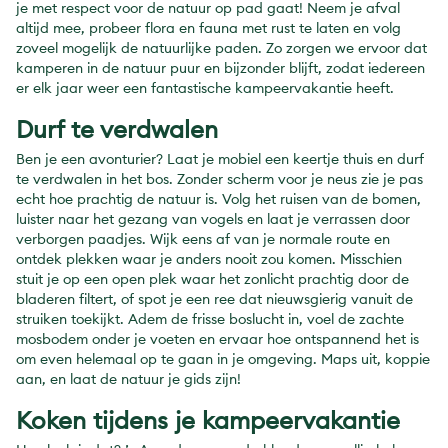
je met respect voor de natuur op pad gaat! Neem je afval
altijd mee, probeer flora en fauna met rust te laten en volg
zoveel mogelijk de natuurlijke paden. Zo zorgen we ervoor dat
kamperen in de natuur puur en bijzonder blijft, zodat iedereen
er elk jaar weer een fantastische kampeervakantie heeft.
Durf te verdwalen
Ben je een avonturier? Laat je mobiel een keertje thuis en durf
te verdwalen in het bos. Zonder scherm voor je neus zie je pas
echt hoe prachtig de natuur is. Volg het ruisen van de bomen,
luister naar het gezang van vogels en laat je verrassen door
verborgen paadjes. Wijk eens af van je normale route en
ontdek plekken waar je anders nooit zou komen. Misschien
stuit je op een open plek waar het zonlicht prachtig door de
bladeren filtert, of spot je een ree dat nieuwsgierig vanuit de
struiken toekijkt. Adem de frisse boslucht in, voel de zachte
mosbodem onder je voeten en ervaar hoe ontspannend het is
om even helemaal op te gaan in je omgeving. Maps uit, koppie
aan, en laat de natuur je gids zijn!
Koken tijdens je kampeervakantie