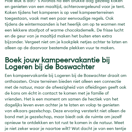
Hoe leuk is dat? ’s Avonds na een drukke dag gezellig koken
en genieten van een maaltijd, achterovergeleund voor je tent.
Koken tijdens het kamperen is op veel kampeerterreinen
toegestaan, vaak met een paar eenvoudige regels. Ook
tijdens de wintermaanden is het heerlijk om op te warmen met
een lekkere stoofpot of warme chocolademelk. De frisse lucht
en de geur van je maaltijd maken het buiten eten extra
bijzonder. Vergeet niet om je kookplek netjes achter te laten en
alleen op de daarvoor bestemde plekken vuur te maken.
Boek jouw kampeervakantie bij
Logeren bij de Boswachter
Een kampeervakantie bij Logeren bij de Boswachter draait om
onthaasten. Onze terreinen bieden niet alleen een connectie
met de natuur, maar de afwezigheid van afleidingen geeft ook
de kans om écht in contact te komen met je familie of
vrienden. Het is een moment om samen de hectiek van het
dagelijks leven even achter je te laten en volop te genieten
van elkaars gezelschap. Deze ervaring versterkt niet alleen de
band met je gezelschap, maar biedt ook de ruimte om jezelf
opnieuw te ontdekken en tot rust te komen in de natuur. Weet
je niet zeker waar je naartoe wilt? Wat dacht je van een tentje