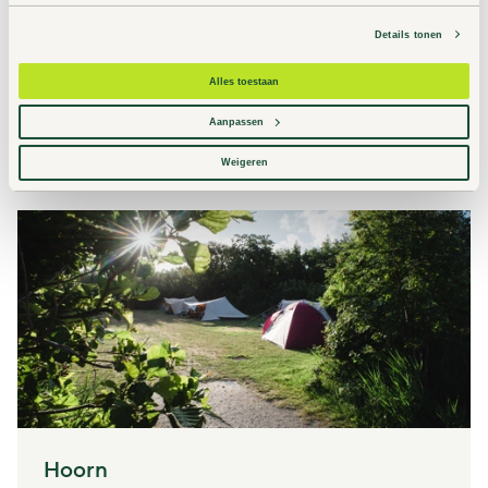
Lies-Terschelling, Friesland
Details tonen
Klein maar fijn
Genieten in en van de natuur
Alles toestaan
Extra buitendouche
Aanpassen
Naar Lies
Weigeren
Hoorn