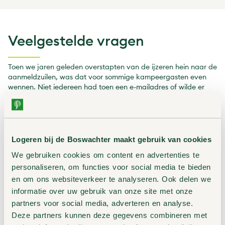
Veelgestelde vragen
Toen we jaren geleden overstapten van de ijzeren hein naar de
aanmeldzuilen, was dat voor sommige kampeergasten even
wennen. Niet iedereen had toen een e-mailadres of wilde er
één aanmaken. Daarom verwachten we ook nu, bij de
overgang van aanmeldzuil naar eigen telefoon, dat het voor
sommige gasten even zoeken kan zijn. We staan klaar om
iedereen stap voor stap te helpen, zodat kamperen in de
natuur voor iedereen mogelijk en toegankelijk blijft.
Logeren bij de Boswachter maakt gebruik van cookies
Hierbij alvast wat veelgestelde vragen:
We gebruiken cookies om content en advertenties te
Ik kan geen QR-code scannen?
personaliseren, om functies voor social media te bieden
Op de terreinen hangen ook de url’s van de online receptie die
en om ons websiteverkeer te analyseren. Ook delen we
je zelf in kan tikken in je browser.
informatie over uw gebruik van onze site met onze
Ik heb geen bankieren-app?
partners voor social media, adverteren en analyse.
Je kan betalen met iDeal en creditcard. Kan je daar niet mee
Deze partners kunnen deze gegevens combineren met
betalen? Zorg dan dat je thuis al je reservering maakt via