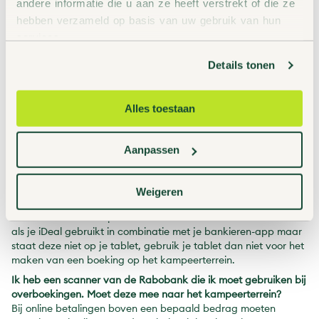
andere informatie die u aan ze heeft verstrekt of die ze
logerenbijdeboswachter.nl.
hebben verzameld op basis van uw gebruik van hun
Ik ben op het kampeerterrein en het lukt me niet om een
services.
boeking te maken?
Mocht het niet lukken om op het kampeerterrein een boeking
Details tonen
te maken, dan kan je doordeweeks tijdens kantooruren
contact opnemen met het klantcontactcentrum via 030-
6977749. Lukt het ’s avonds niet of in het weekend? Neem dan
Alles toestaan
contact op met de boswachter. De boswachter blokkeert je
plek en de financiële afhandeling wordt dan later opgepakt
door het klantcontactcentrum.
Aanpassen
Kan ik m'n tablet gebruiken om de QR-code te scannen?
Ja, dat kan. Je kan je tablet dan gebruiken om je aan te
melden op het kampeerterrein. Maar als je een boeking wil
Weigeren
maken (een reguliere boeking of een trekkersplek) moet je met
iDeal of creditcard op datzelfde toestel kunnen betalen. Dus
als je iDeal gebruikt in combinatie met je bankieren-app maar
staat deze niet op je tablet, gebruik je tablet dan niet voor het
maken van een boeking op het kampeerterrein.
Ik heb een scanner van de Rabobank die ik moet gebruiken bij
overboekingen. Moet deze mee naar het kampeerterrein?
Bij online betalingen boven een bepaald bedrag moeten