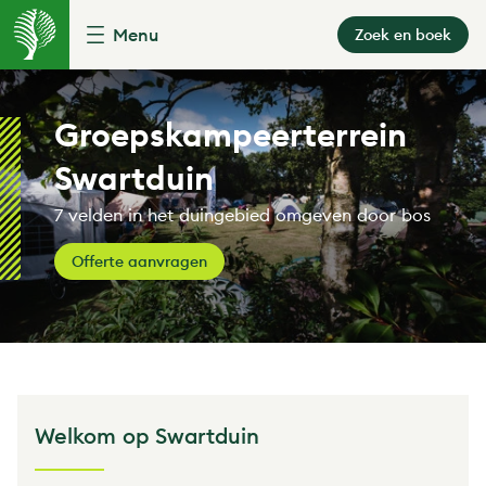
Menu
Zoek en boek
Groepskampeerterrein
Swartduin
7 velden in het duingebied omgeven door bos
Offerte aanvragen
Welkom op Swartduin