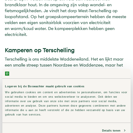
brandklaar hout. In de omgeving zijn volop wandel- en
fietsmogelijkheden. Je vindt het dorp West-Terschelling op
loopafstand. Op het groepskampeerterrein hebben de meeste
velden een eigen sanitairblok voorzien van electriciteit
en warm/koud water. De kampeerplekken hebben geen
electriciteit.
Kamperen op Terschelling
Terschelling is ons middelste Waddeneiland. Het en lijkt maar
een smalle streep tussen Noordzee en Waddenzee, maar het
heeft een rijkdom aan natuur! Wist je dat het eiland voor 80%
uit natuur bestaat? Van bossen, strand en duinvalleien tot de
Boschplaat. Een gebied waar de natuur vrijwel ongestoord
Logeren bij de Boswachter maakt gebruik van cookies
haar gang gaat. Hier broeden en rusten de vogels van de
We gebruiken cookies om content en advertenties te personaliseren, om functies voor
Waddenzee. Samen met de boswachter kan je hier prachtige
social media te bieden en om ons websiteverkeer te analyseren. Ook delen we
wandelingen maken.
informatie over uw gebruik van onze site met onze partners voor social media,
Op pad met de boswachter
adverteren en analyse. Deze partners kunnen deze gegevens combineren met andere
informatie die u aan ze heeft verstrekt of die ze hebben verzameld op basis van uw
Onze boswachter Hessel Hek struint regelmatig met gasten in
gebruik van hun services.
de omgeving om te laten zien wat er allemaal te vinden is. Er
worden ook verschillende excursies aangeboden. Eén hiervan is
Details tonen