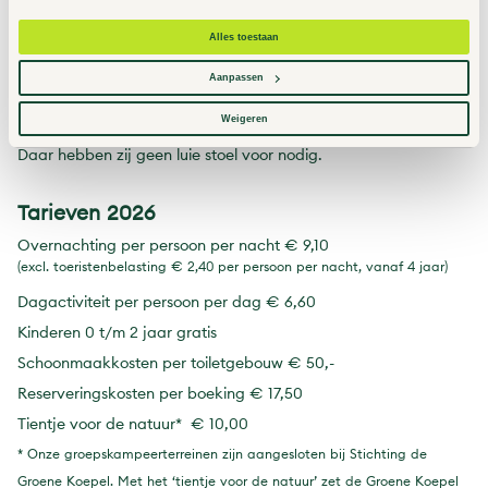
de Grote vijf op zoek naar de zeehond, een echte aanrader!
Want zo gewoon is een gewone zeehond niet. Hij heet vooral
Alles toestaan
zo omdat erin de Waddenzee ook nog een andere zeehond
voorkomt, de grijze. De gewone zeehond jaagt vooral op de
Aanpassen
tast op vis. Daarvoor heeft hij onder meer een paar lange en
uiterst gevoelige snorharen tot zijn beschikking. Overdag
Weigeren
liggen ze vaak te zonnen op de zandbanken voor de kust.
Daar hebben zij geen luie stoel voor nodig.
Tarieven 2026
Overnachting per persoon per nacht € 9,10
(excl. toeristenbelasting € 2,40 per persoon per nacht, vanaf 4 jaar)
Dagactiviteit per persoon per dag € 6,60
Kinderen 0 t/m 2 jaar gratis
Schoonmaakkosten per toiletgebouw € 50,-
Reserveringskosten per boeking € 17,50
Tientje voor de natuur* € 10,00
* Onze groepskampeerterreinen zijn aangesloten bij Stichting de
Groene Koepel. Met het ‘tientje voor de natuur’ zet de Groene Koepel