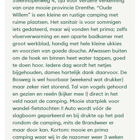
Steenhopenweg 4, tijd voor verdere verkenning
van onze mooie provincie Drenthe. “Oude
Willem” is een kleine en rustige camping met
ruime plaatsen. Het sanitair is voor sommigen
iets gedateerd, maar wij vonden het prima; zelfs
vloerverwarming en een aparte badkamer met
groot werkblad, handig met hele kleine ukkies
en voorzien van goede douche. Afwassen buiten
om de hoek en binnen heet water tappen, goed
te doen hoor. Iedere dag wordt het netjes
bijgehouden, dames hartelijk dank daarvoor. De
Bosweg is wel hoorbaar (weekend wat drukker)
maar zeker niet storend. Tal van vogels gehoord
en gezien en reeën (kijker mee !) direct in het
veld naast de camping. Mooie startplek voor
wandel-fietstochten !! Auto wordt vóór de
slagboom geparkeerd en bij drukte op het pad
rondom de camping, mits de Brandweer er
maar door kan. Kortom: mooie en prima
camping waar wij in de nazomer weer 3 weken