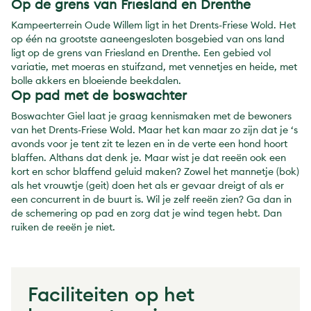
Op de grens van Friesland en Drenthe
Kampeerterrein Oude Willem ligt in het Drents-Friese Wold. Het
op één na grootste aaneengesloten bosgebied van ons land
ligt op de grens van Friesland en Drenthe. Een gebied vol
variatie, met moeras en stuifzand, met vennetjes en heide, met
bolle akkers en bloeiende beekdalen.
Op pad met de boswachter
Boswachter Giel laat je graag kennismaken met de bewoners
van het Drents-Friese Wold. Maar het kan maar zo zijn dat je ‘s
avonds voor je tent zit te lezen en in de verte een hond hoort
blaffen. Althans dat denk je. Maar wist je dat reeën ook een
kort en schor blaffend geluid maken? Zowel het mannetje (bok)
als het vrouwtje (geit) doen het als er gevaar dreigt of als er
een concurrent in de buurt is. Wil je zelf reeën zien? Ga dan in
de schemering op pad en zorg dat je wind tegen hebt. Dan
ruiken de reeën je niet.
Faciliteiten op het