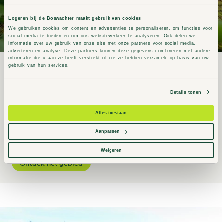
Logeren bij de Boswachter maakt gebruik van cookies
We gebruiken cookies om content en advertenties te personaliseren, om functies voor
social media te bieden en om ons websiteverkeer te analyseren. Ook delen we
informatie over uw gebruik van onze site met onze partners voor social media,
adverteren en analyse. Deze partners kunnen deze gegevens combineren met andere
informatie die u aan ze heeft verstrekt of die ze hebben verzameld op basis van uw
gebruik van hun services.
Natuurgebied Drents-Friese Wold
Er zijn nog maar weinig plaatsen in Nederland waar je zo’n
Details tonen
groot aaneengesloten natuurgebied vindt als in het Drents-
Friese Wold. Een ideaal gebied voor natuur- en rustzoekers.
Alles toestaan
Lees hier alles over het gebied, de toegankelijkheid en
Aanpassen
activiteiten.
Weigeren
Ontdek het gebied