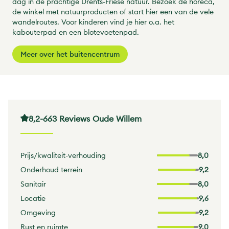
dag in de prachtige Drents-Friese natuur. Bezoek de horeca,
de winkel met natuurproducten of start hier een van de vele
wandelroutes. Voor kinderen vind je hier o.a. het
kabouterpad en een blotevoetenpad.
Meer over het buitencentrum
8,2
-
663 Reviews Oude Willem
Prijs/kwaliteit-verhouding
8,0
Onderhoud terrein
9,2
Sanitair
8,0
Locatie
9,6
Omgeving
9,2
Rust en ruimte
9,0